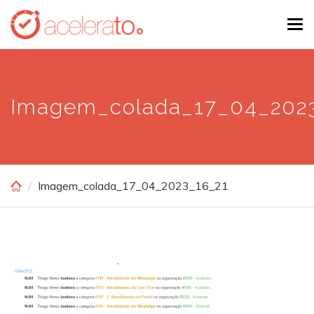
Skip
Tog
to
navi
main
content
Imagem_colada_17_04_202
Imagem_colada_17_04_2023_16_21