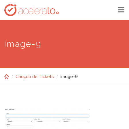
Skip
Tog
to
navi
main
content
image-9
Criação de Tickets
image-9