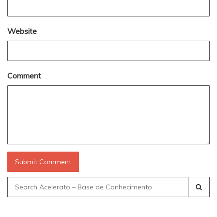
Website
Comment
Search
for: