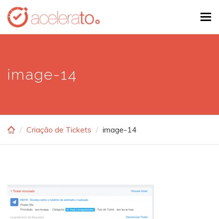
Skip
Tog
to
navi
main
content
image-14
Criação de Tickets
image-14