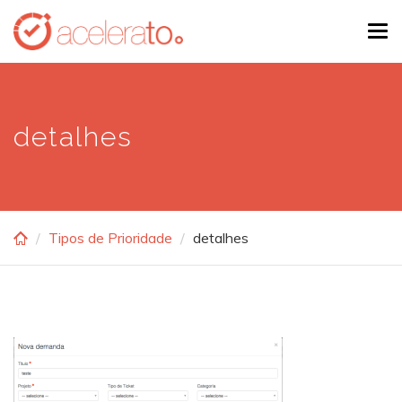
Skip
Tog
to
navi
main
content
detalhes
Tipos de Prioridade
detalhes