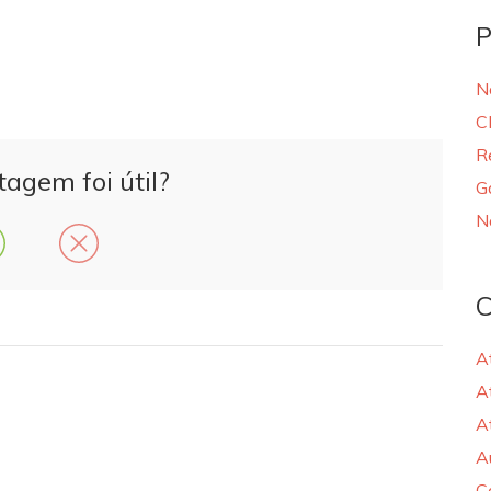
P
N
C
R
tagem foi útil?
G
N
C
A
A
A
A
C