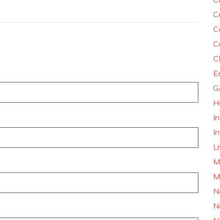
C
C
C
C
E
G
H
I
In
L
M
M
N
N