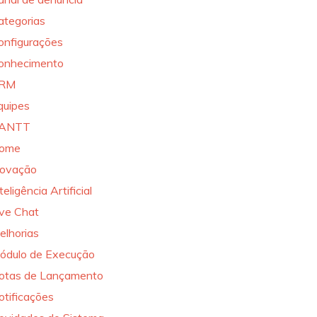
ategorias
onfigurações
onhecimento
RM
quipes
ANTT
ome
novação
teligência Artificial
ive Chat
elhorias
ódulo de Execução
otas de Lançamento
otificações