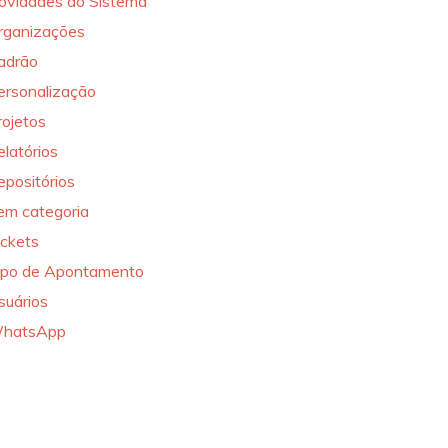
ovidades do Sistema
rganizações
adrão
ersonalização
rojetos
elatórios
epositórios
em categoria
ickets
ipo de Apontamento
suários
hatsApp