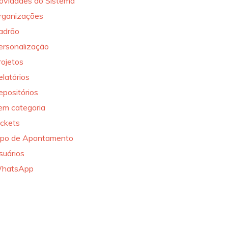
ovidades do Sistema
rganizações
adrão
ersonalização
rojetos
elatórios
epositórios
em categoria
ickets
ipo de Apontamento
suários
hatsApp