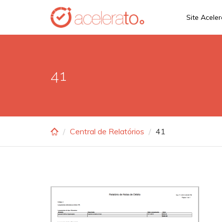
Skip
Site Acele
to
main
content
41
Central de Relatórios
41