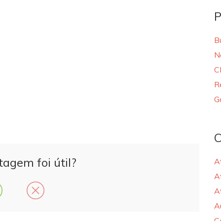
P
B
N
C
R
G
C
tagem foi útil?
A
A
A
A
C