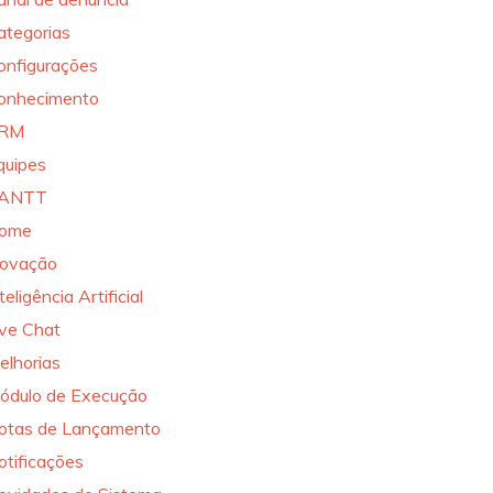
ategorias
onfigurações
onhecimento
RM
quipes
ANTT
ome
novação
teligência Artificial
ive Chat
elhorias
ódulo de Execução
otas de Lançamento
otificações