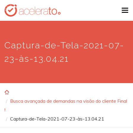
Skip
Tog
to
navi
main
content
Captura-de-Tela-2021-07-
23-às-13.04.21
Busca avançada de demandas na visão do cliente Final
!
Captura-de-Tela-2021-07-23-às-13.04.21