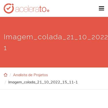
Skip
Tog
to
navi
main
content
Imagem_colada_21_10_2022
1
Analista de Projetos
Imagem_colada_21_10_2022_15_11-1