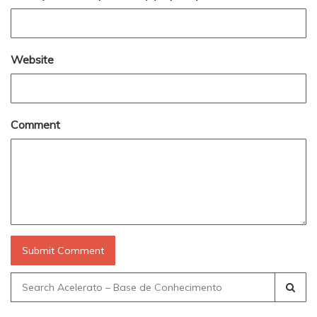
Website
Comment
Search
for: