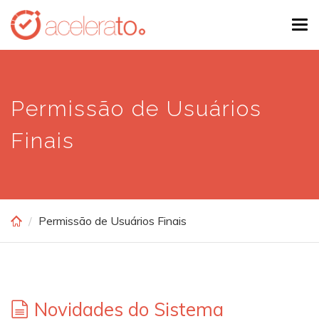
Skip
Tog
to
navi
main
content
Permissão de Usuários
Finais
Permissão de Usuários Finais
Novidades do Sistema