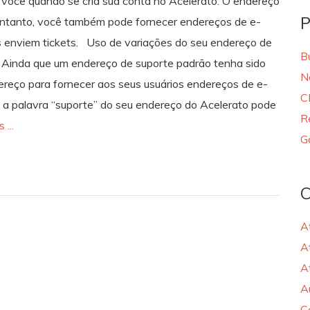
você quando se cria sua conta no Acelerato. O endereço
P
anto, você também pode fornecer endereços de e-
les enviem tickets. Uso de variações do seu endereço de
B
te Ainda que um endereço de suporte padrão tenha sido
N
dereço para fornecer aos seus usuários endereços de e-
C
ja, a palavra “suporte” do seu endereço do Acelerato pode
R
 ...
G
C
A
A
A
A
C