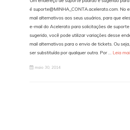
Um endereço de suporte padrão é sugerido para 
é suporte@MINHA_CONTA.acelerato.com. No ent
mail alternativos aos seus usuários, para que e
e-mail do Acelerato para solicitações de supor
sugerido, você pode utilizar variações desse en
mail alternativos para o envio de tickets. Ou se
ser substituída por qualquer outra. Por …
Leia mais
maio 30, 2014