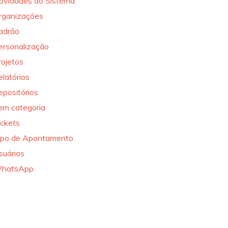
ovidades do Sistema
rganizações
adrão
ersonalização
rojetos
elatórios
epositórios
em categoria
ickets
ipo de Apontamento
suários
hatsApp