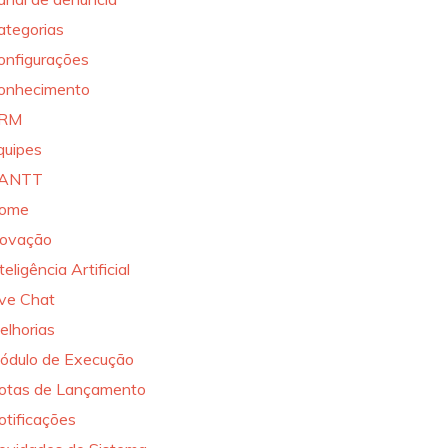
ategorias
onfigurações
onhecimento
RM
quipes
ANTT
ome
novação
teligência Artificial
ive Chat
elhorias
ódulo de Execução
otas de Lançamento
otificações