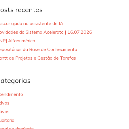
osts recentes
uscar ajuda no assistente de IA.
ovidades do Sistema Acelerato | 16.07.2026
NPJ Alfanumérico
epositórios da Base de Conhecimento
antt de Projetos e Gestão de Tarefas
ategorias
tendimento
tivos
tivos
uditoria
anal de denúncia