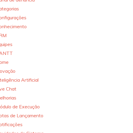
ategorias
onfigurações
onhecimento
RM
quipes
ANTT
ome
novação
teligência Artificial
ive Chat
elhorias
ódulo de Execução
otas de Lançamento
otificações