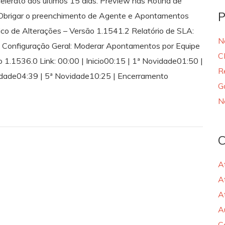
elerato dos últimos 15 dias. Preview nas Rotina de
P
 Obrigar o preenchimento de Agente e Apontamentos
ico de Alterações – Versão 1.1541.2 Relatório de SLA:
N
 Configuração Geral: Moderar Apontamentos por Equipe
C
o 1.1536.0 Link: 00:00 | Inicio00:15 | 1ª Novidade01:50 |
R
idade04:39 | 5ª Novidade10:25 | Encerramento
G
N
C
A
A
A
A
C