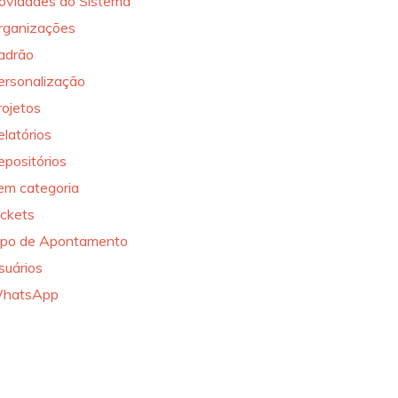
ovidades do Sistema
rganizações
adrão
ersonalização
rojetos
elatórios
epositórios
em categoria
ickets
ipo de Apontamento
suários
hatsApp