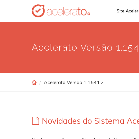
Skip
Site Acele
to
main
content
Acelerato Versão 1.154
Acelerato Versão 1.1541.2
Novidades do Sistema Ace