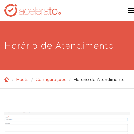
Skip
T
to
n
main
content
Horário de Atendimento
Posts
Configurações
Horário de Atendimento