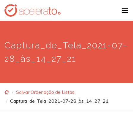
Skip
Tog
to
navi
main
content
Captura_de_Tela_2021-07-
28_às_14_27_21
Salvar Ordenação de Listas
Captura_de_Tela_2021-07-28_às_14_27_21