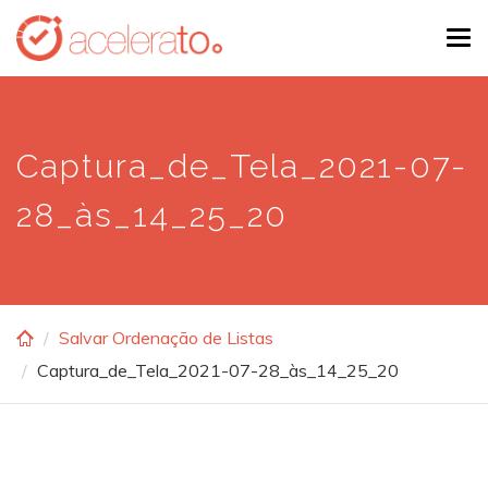
Skip
Tog
to
navi
main
content
Captura_de_Tela_2021-07-
28_às_14_25_20
Salvar Ordenação de Listas
Captura_de_Tela_2021-07-28_às_14_25_20