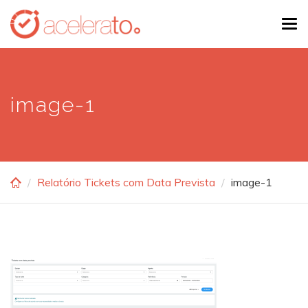
Skip
Tog
to
navi
main
content
image-1
Relatório Tickets com Data Prevista
image-1