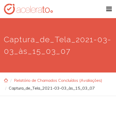
Skip
Tog
to
navi
main
content
Captura_de_Tela_2021-03-
03_às_15_03_07
Relatório de Chamados Concluídos (Avaliações)
Captura_de_Tela_2021-03-03_às_15_03_07