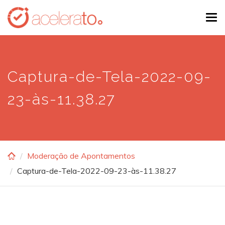
Skip
Tog
to
navi
main
content
Captura-de-Tela-2022-09-
23-às-11.38.27
Moderação de Apontamentos
Captura-de-Tela-2022-09-23-às-11.38.27