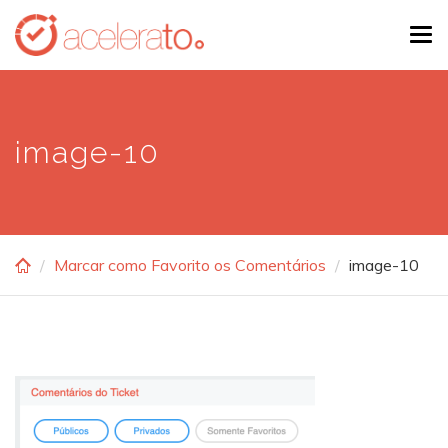
Skip
Tog
to
navi
main
content
image-10
Marcar como Favorito os Comentários
image-10