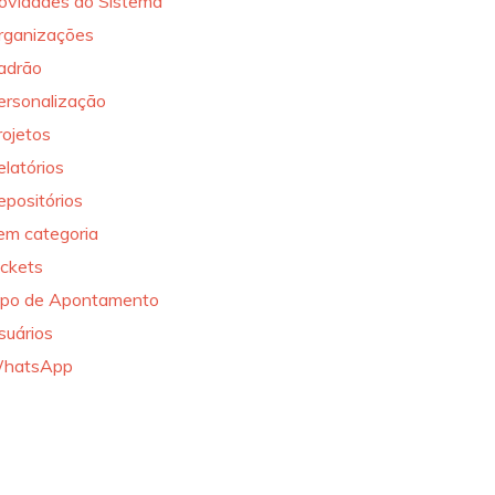
ovidades do Sistema
rganizações
adrão
ersonalização
rojetos
elatórios
epositórios
em categoria
ickets
ipo de Apontamento
suários
hatsApp