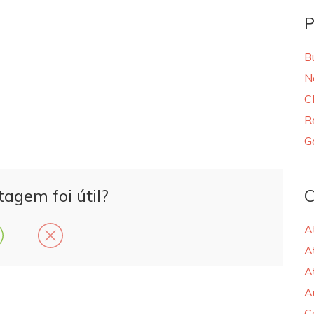
P
B
N
C
R
G
tagem foi útil?
C
A
A
A
A
C