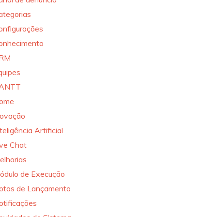
ategorias
onfigurações
onhecimento
RM
quipes
ANTT
ome
novação
teligência Artificial
ive Chat
elhorias
ódulo de Execução
otas de Lançamento
otificações