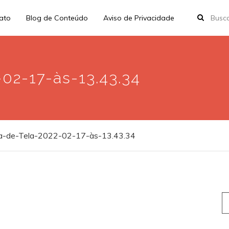
rato
Blog de Conteúdo
Aviso de Privacidade
02-17-às-13.43.34
a-de-Tela-2022-02-17-às-13.43.34
S
fo