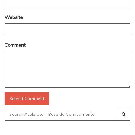
Website
Comment
Search
for: