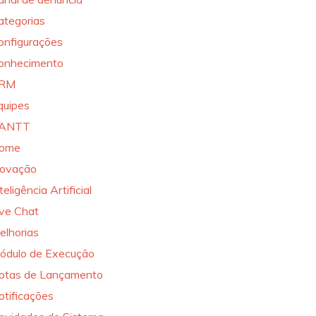
ategorias
onfigurações
onhecimento
RM
quipes
ANTT
ome
novação
teligência Artificial
ive Chat
elhorias
ódulo de Execução
otas de Lançamento
otificações