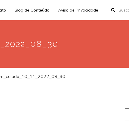
rato
Blog de Conteúdo
Aviso de Privacidade
1_2022_08_30
em_colada_10_11_2022_08_30
S
fo