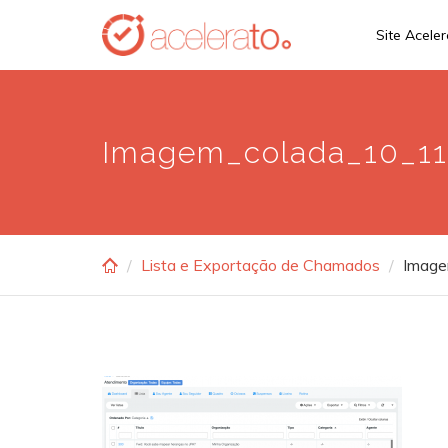
Skip
Site Acele
to
main
content
Imagem_colada_10_1
Lista e Exportação de Chamados
Imag