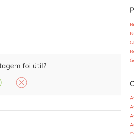
P
B
N
C
R
G
tagem foi útil?
C
A
A
A
A
C