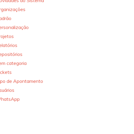
ovidades do Sistema
rganizações
adrão
ersonalização
rojetos
elatórios
epositórios
em categoria
ickets
ipo de Apontamento
suários
hatsApp