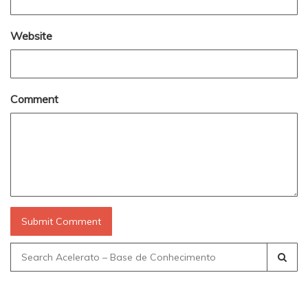
Website
Comment
Search
for: