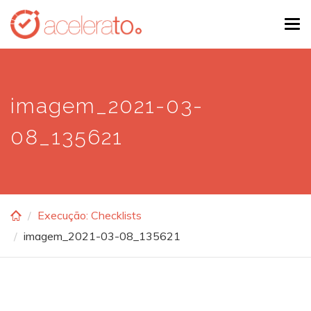
Skip
Tog
to
navi
main
content
imagem_2021-03-
08_135621
Execução: Checklists
imagem_2021-03-08_135621