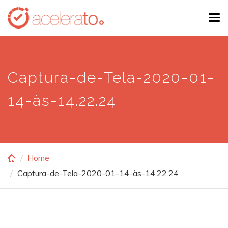
Skip
Tog
to
navi
main
content
Captura-de-Tela-2020-01-
14-às-14.22.24
Home
Captura-de-Tela-2020-01-14-às-14.22.24