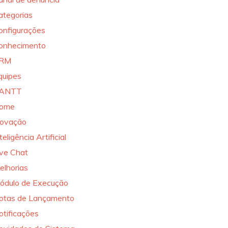
ategorias
onfigurações
onhecimento
RM
quipes
ANTT
ome
novação
teligência Artificial
ive Chat
elhorias
ódulo de Execução
otas de Lançamento
otificações