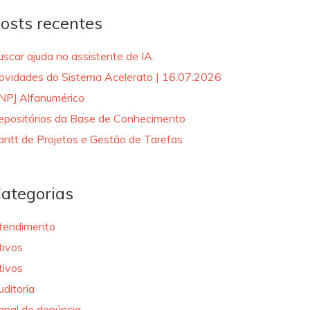
osts recentes
uscar ajuda no assistente de IA.
ovidades do Sistema Acelerato | 16.07.2026
NPJ Alfanumérico
epositórios da Base de Conhecimento
antt de Projetos e Gestão de Tarefas
ategorias
tendimento
tivos
tivos
uditoria
anal de denúncia