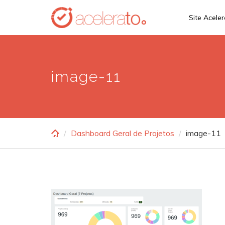
Skip
Site Acele
to
main
content
image-11
Dashboard Geral de Projetos
image-11