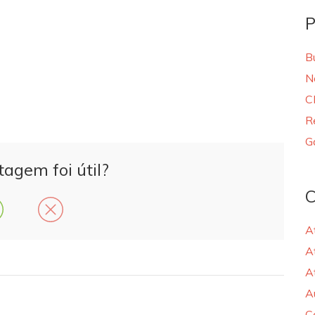
P
B
N
C
R
G
tagem foi útil?
C
A
A
A
A
C