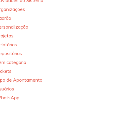
ovidades do Sistema
rganizações
adrão
ersonalização
rojetos
elatórios
epositórios
em categoria
ickets
ipo de Apontamento
suários
hatsApp