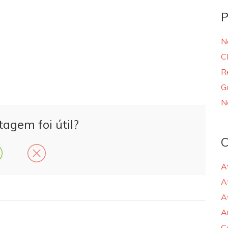
P
N
C
R
G
N
tagem foi útil?
C
A
A
A
A
C