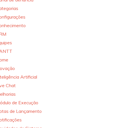
ategorias
onfigurações
onhecimento
RM
quipes
ANTT
ome
novação
teligência Artificial
ive Chat
elhorias
ódulo de Execução
otas de Lançamento
otificações