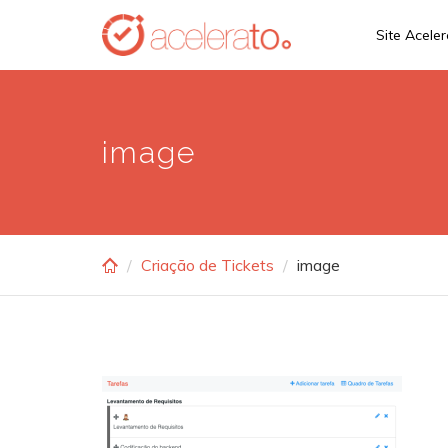
Skip
Site Acele
to
main
content
image
Criação de Tickets
image