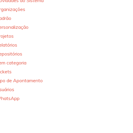
ovidades do Sistema
rganizações
adrão
ersonalização
rojetos
elatórios
epositórios
em categoria
ickets
ipo de Apontamento
suários
hatsApp