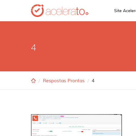
Skip
Site Acele
to
main
content
4
Respostas Prontas
4