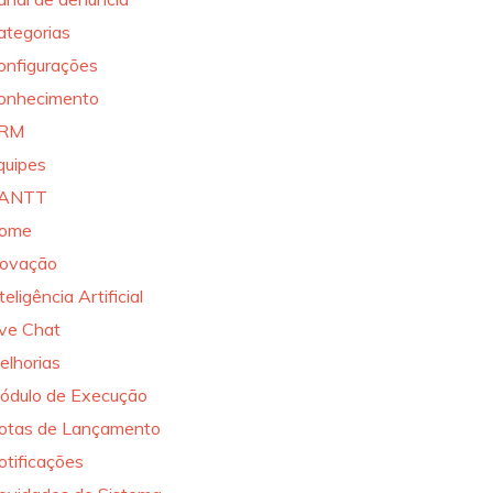
ategorias
onfigurações
onhecimento
RM
quipes
ANTT
ome
novação
teligência Artificial
ive Chat
elhorias
ódulo de Execução
otas de Lançamento
otificações