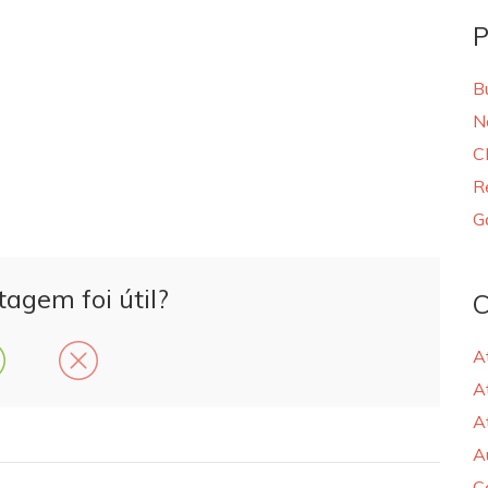
P
B
N
C
R
G
tagem foi útil?
C
A
A
A
A
C