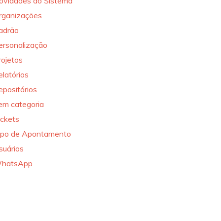
ovidades do Sistema
rganizações
adrão
ersonalização
rojetos
elatórios
epositórios
em categoria
ickets
ipo de Apontamento
suários
hatsApp