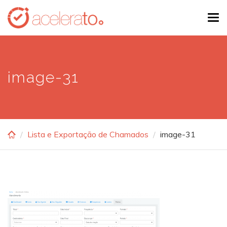
Skip
Tog
to
navi
main
content
image-31
Lista e Exportação de Chamados
image-31